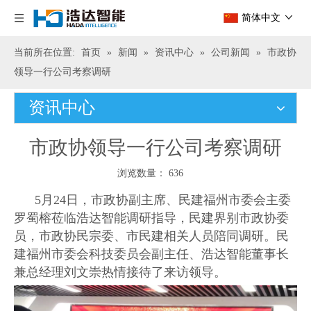
简体中文
当前所在位置:
首页
»
新闻
»
资讯中心
»
公司新闻
»
市政协
领导一行公司考察调研
资讯中心
市政协领导一行公司考察调研
浏览数量：
636
["wechat","weibo","qzone","douban","email"]
5月24日，市政协副主席、民建福州市委会主委
罗蜀榕莅临浩达智能调研指导，民建界别市政协委
员，市政协民宗委、市民建相关人员陪同调研。民
建福州市委会科技委员会副主任、浩达智能董事长
兼总经理刘文崇热情接待了来访领导。