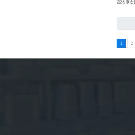
高浓度次
1
2